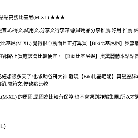
本點點高腰比基尼(M-XL) ★★★
便宜.心得文.試用文.分享文行李箱/旅遊用品分享推薦.好用.推薦.
基尼(M-XL) 覺得很心動而且正打算買【Biki比基尼妮】奧黛麗
) 在網路上買應該會比較便宜，【Biki比基尼妮】奧黛麗赫本點點
)已經想很多天了!也求助谷哥大神 發現【Biki比基尼妮】奧黛麗
熱銷.開箱文.優缺點比較
M-XL) 的原因,是因為比較有保障,也不會遇到詐騙集團,所以