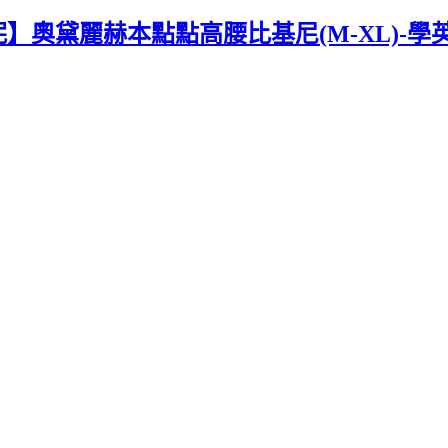
尼妮】奧黛麗赫本點點高腰比基尼(M-XL)-學