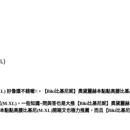
L)
好像還不錯喔
!!
，
【Biki比基尼妮】奧黛麗赫本點點高腰比基尼
M-XL)，一些知識+問與答也是大推【Biki比基尼妮】奧黛麗赫
麗赫本點點高腰比基尼(M-XL)開箱文也極力推薦，而且【Biki比