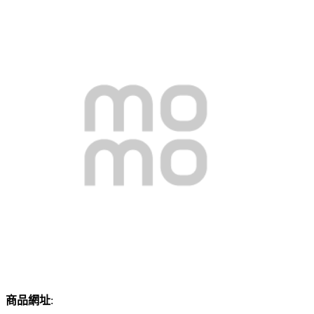
商品網址
: