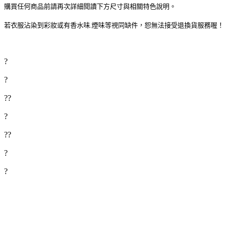
購買任何商品前請再次詳細閱讀下方尺寸與相關特色說明。
若衣服沾染到彩妝或有香水味.煙味等視同缺件，恕無法接受退換貨服務喔！
?
?
??
?
??
?
?