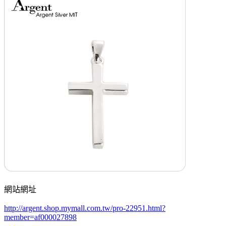
網站網址
http://argent.shop.mymall.com.tw/pro-22951.html?
member=af000027898