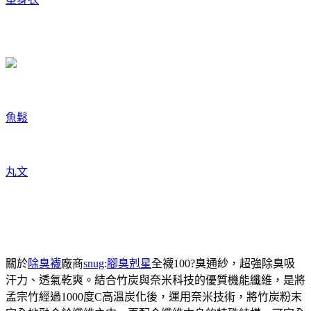
魚鬆
丸文
關於
除臭襪
廠商
snug
:
腳臭剋星
全襪100?臭通紗，超強除臭吸
汗力、透氣乾爽。結合竹炭與奈米科技的優質機能纖維，是將
孟宗竹經過1000度C高溫炭化後，運用奈米技術，將竹炭粉末