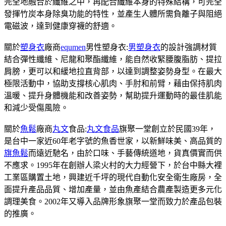
完全地融合於纖維之中，再配合纖維本身的特殊結構，可完全
發揮竹炭本身除臭功能的特性，並產生人體所需負離子與阻絕
電磁波，達到健康穿襪的舒適。
關於
塑身衣
廠商
equmen
男性塑身衣:
男塑身衣
的設計強調材質
結合彈性纖維、尼龍和聚酯纖維，能自然收緊腰腹脂肪、提拉
肩膀，更可以和緩地拉直背部，以達到調整姿勢身型。在最大
極限活動中，協助支撐核心肌肉、手肘和前臂，藉由保持肌肉
溫暖、提升身體機能和改善姿勢，幫助提升運動時的最佳肌能
和減少受傷風險。
關於
魚鬆
廠商
丸文
食品:
丸文食品
旗聚一堂創立於民國39年，
是台中一家近60年老字號的魚香世家，以新鮮味美、高品質的
旗魚鬆
而遠近馳名，由於口味、手藝傳統道地，貨真價實而供
不應求。1995年在創辦人梁火村的大力經營下，於台中縣大裡
工業區購置土地，興建近千坪的現代自動化安全衛生廠房，全
面提升產品品質、增加產量，並由魚產結合農產製造更多元化
調理美食。2002年又導入品牌形象旗聚一堂而致力於產品包裝
的推廣。