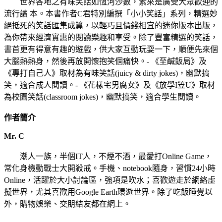
世界各地之有味笑話如恆河沙數，素來是廣受大眾歡迎的
流行讀 本。本書作者C君特別編撰「小小笑話」系列，精選妙
絕抵死的笑話匯集成篇，以輕巧且價錢相宜的迷你版本出版，
為你帶來經濟實惠的閱讀樂趣和享受。除了豐富精選的笑話，
書首更有得意有趣的遊戲，供大家互動玩耍一下，順便先來個
大腦熱熱身，然後再放開懷抱笑個痛快。- 《至鹹飯局》及
《專打自己人》取材為有味笑話(juicy & dirty jokes)，幽默搞
笑，適合成人閱讀。- 《花樣宅男腐女》及《放學I笠U》取材
為校園笑話(classroom jokes)，幽默搞笑，適合學生閱讀。
作者簡介
Mr. C
潮人一族，半個IT人，不煙不酒，最愛打Online Game，
常化身機動戰士大開殺戒。手機、notebook隨身，習慣24小時
Online，活躍於大小討論區，強項是吹水；喜歡遊走於網絡虛
擬世界，尤其喜歡用Google Earth環遊世界。除了吃飯睡覺以
外，購物娛樂、交朋結友都在網上。