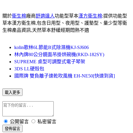
關於
衛生棉
廠商
舒適達人
功能型草本
漢方衛生棉
:提供功能型
草本漢方衛生棉,包含日用型、夜用型、護墊型、量少型等衛
生棉產品資訊,天然草本舒緩經期悶熱不適
kolin歌林6L節能B式除濕機KJ-SJ606
林內牌80公分鏡面吊掛烘碗機(RKD-182SY)
SUPREME 桌型可調整式電子琴架
3DS LL硬殼包
國際牌 雙負離子速乾吹風機 EH-NE50[快速到貨]
載入更多
公開留言
私密留言
發佈留言