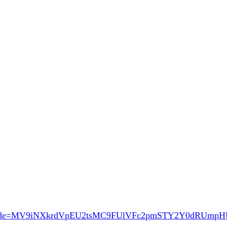
de=MV9iNXkrdVpEU2tsMC9FUlVFc2pmSTY2Y0dRUmp