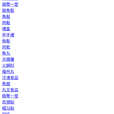
旗聚一堂
旗魚鬆
魚鬆
肉鬆
禮盒
伴手禮
魚鬆
肉乾
魚丸
天婦羅
火鍋料
福州丸
冷凍食品
魚翅
丸文食品
旗聚一堂
衣領貼
帽沿貼
snug