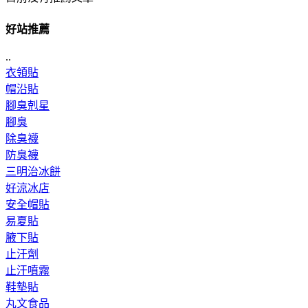
好站推薦
..
衣領貼
帽沿貼
腳臭剋星
腳臭
除臭襪
防臭襪
三明治冰餅
好涼冰店
安全帽貼
易夏貼
腋下貼
止汗劑
止汗噴霧
鞋墊貼
丸文食品