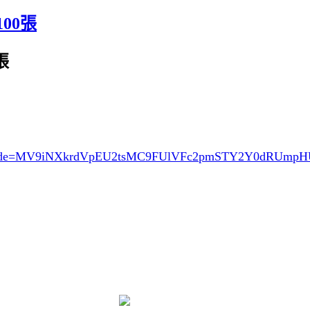
100張
張
de=MV9iNXkrdVpEU2tsMC9FUlVFc2pmSTY2Y0dRUmp