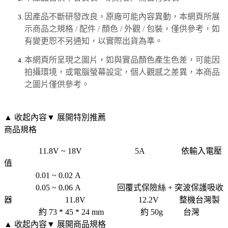
因產品不斷研發改良，原廠可能內容異動，本網頁所展
示商品之規格 / 配件 / 顏色 / 外觀 / 包裝，僅供參考，如
有變更恕不另通知，以實際出貨為準。
本網頁所呈現之圖片，如與實品顏色產生色差，可能因
拍攝環境，或電腦螢幕設定，個人觀感之差異，本商品
之圖片僅供參考。
▲ 收起內容
▼ 展開特別推薦
商品規格
輸入電壓
11.8V ~ 18V
輸出最大電流
5A
輸出電壓
依輸入電壓
值
待機工作電流
(無輸出)
0.01 ~ 0.02 A
啟動工作電流
(有輸出)
0.05 ~ 0.06 A
保護裝置
回覆式保險絲 + 突波保護吸收
器
自動斷電電壓
11.8V
自動復電電壓
12.2V
產地
整機台灣製
主機尺寸
約 73 * 45 * 24 mm
主機重量
約 50g
產地
台灣
▲ 收起內容
▼ 展開商品規格