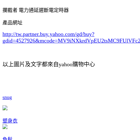
攔截者 電力通延遲斷電定時器
產品網址
http://tw.partner.buy.yahoo.com/gd/buy?
gdid=4527926
&mcode=MV9iNXkrdVpEU2tsMC9FUlVF
以上圖片及文字都來自yahoo購物中心
snug
塑身衣
魚鬆