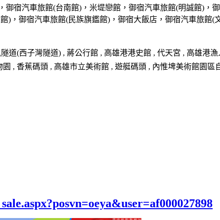
，御宿汽車旅館(台南館)，米堤戀館，御宿汽車旅館(明誠館)，御
東館)，御宿汽車旅館(民族旗鑑館)，御宿大飯店，御宿汽車旅館(文
西子灣隧道) , 蔣公行館 , 高雄港港史館 , 代天宮 , 高雄港漁人碼頭
園 , 香蕉碼頭 , 高雄市立美術館 , 遊艇碼頭 , 內惟埤美術館園區自行
el_sale.aspx?posvn=oeya&user=af000027898