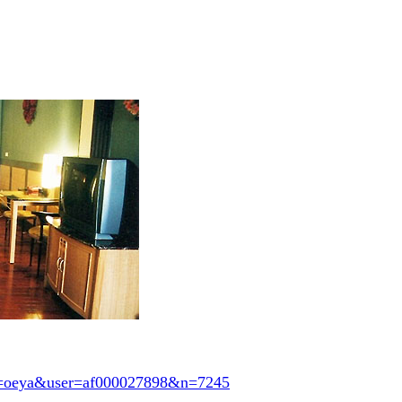
svn=oeya&user=af000027898&n=7245