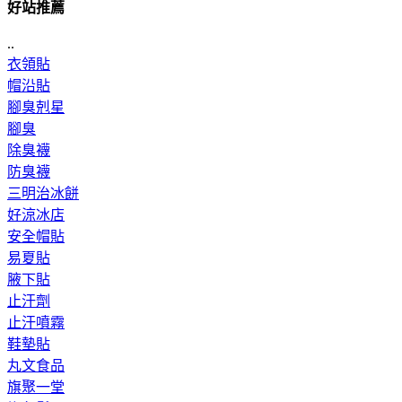
好站推薦
..
衣領貼
帽沿貼
腳臭剋星
腳臭
除臭襪
防臭襪
三明治冰餅
好涼冰店
安全帽貼
易夏貼
腋下貼
止汗劑
止汗噴霧
鞋墊貼
丸文食品
旗聚一堂