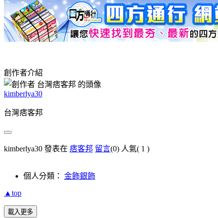
創作者介紹
kimberlya30
台灣痞客邦
kimberlya30 發表在
痞客邦
留言
(0)
人氣(
1
)
個人分類：
金飾銀飾
▲top
載入更多