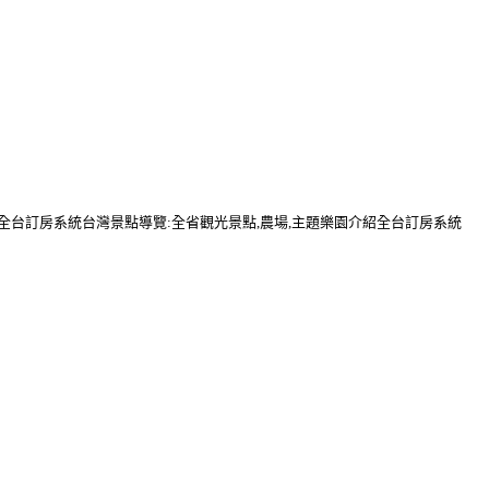
行全台訂房系統台灣景點導覽:全省觀光景點,農場,主題樂園介紹全台訂房系統