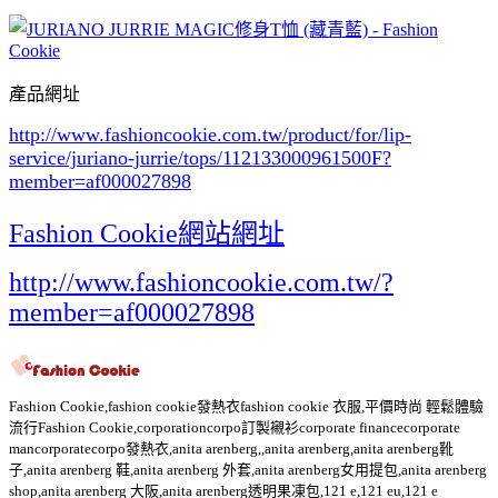
產品網址
http://www.fashioncookie.com.tw/product/for/lip-
service/juriano-jurrie/tops/112133000961500F
?
member=af000027898
Fashion Cookie網站網址
http://www.fashioncookie.com.tw/?
member=af000027898
Fashion Cookie,fashion cookie發熱衣fashion cookie 衣服,平價時尚 輕鬆體驗
流行Fashion Cookie,corporationcorpo訂製襯衫corporate financecorporate
mancorporatecorpo發熱衣,anita arenberg,,anita arenberg,anita arenberg靴
子,anita arenberg 鞋,anita arenberg 外套,anita arenberg女用提包,anita arenberg
shop,anita arenberg 大阪,anita arenberg透明果凍包,121 e,121 eu,121 e