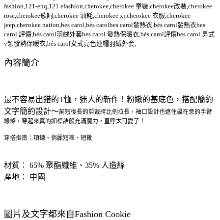
fashion,121-enq,121 efashion,cherokee,cherokee 童裝,cherokee改裝,cherokee
rose,cherokee歌詞,cherokee 油耗,cherokee xj,cherokee 衣服,cherokee
jeep,cherokee nation,bes carol,bés carolbes carol發熱衣,bés carol發熱衣bes
carol 評價,bés carol羽絨外套bes carol 發熱保暖衣,bés carol評價bes carol 男式
v領發熱保暖衣,bés carol女式亮色連帽羽絨外套,
內容簡介
最不容易出錯的T恤
，迷人的新作！
粉嫩的基底色，搭配簡約
文字簡約設計～
前短後長的剪裁將比例拉長，袖口設計也遮住最在意的手臂
線條，穿起來真的如標語般充滿魔力，直呼太可愛了！
穿搭指南：項鍊、俏麗短褲、短靴
材質： 65% 聚酯纖維、35% 人造絲
產地： 中國
圖片及文字都來自Fashion Cookie