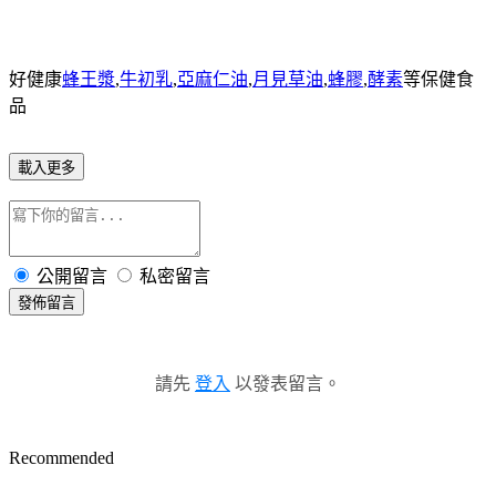
好健康
蜂王漿
,
牛初乳
,
亞麻仁油
,
月見草油
,
蜂膠
,
酵素
等保健食
品
載入更多
公開留言
私密留言
發佈留言
請先
登入
以發表留言。
Recommended